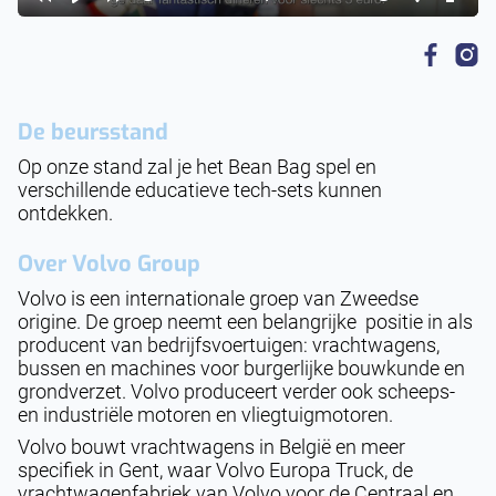
Rewind
Play
Forward
Mute
Settings
Enter
10s
10s
fulls
De beursstand
Op onze stand zal je het Bean Bag spel en
verschillende educatieve tech-sets kunnen
ontdekken.
Over
Volvo Group
Volvo is een internationale groep van Zweedse
origine. De groep neemt een belangrijke positie in als
producent van bedrijfsvoertuigen: vrachtwagens,
bussen en machines voor burgerlijke bouwkunde en
grondverzet. Volvo produceert verder ook scheeps-
en industriële motoren en vliegtuigmotoren.
Volvo bouwt vrachtwagens in België en meer
specifiek in Gent, waar Volvo Europa Truck, de
vrachtwagenfabriek van Volvo voor de Centraal en