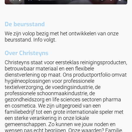
Rewind
Play
Forward
Mute
Settings
Enter
10s
10s
fulls
De beursstand
We zijn volop bezig met het ontwikkelen van onze
beursstand. Info volgt.
Over
Christeyns
Christeyns staat voor eersteklas reinigingsproducten,
betrouwbaar materiaal en een flexibele
dienstverlening op maat. Ons productportfolio omvat
hygiëneoplossingen voor professionele
textielverzorging, de voedingsindustrie, de
professionele schoonmaakindustrie, de
gezondheidszorg en life sciences sectoren pharma
en cosmetica. We zijn uitgegroeid van een
familiebedrijf tot een grote internationale speler met
een sterke verankering in onze lokale
gemeenschappen. Zo kunnen we jouw noden en
wensen pas echt begrijpen. Onze waarden? Familie,